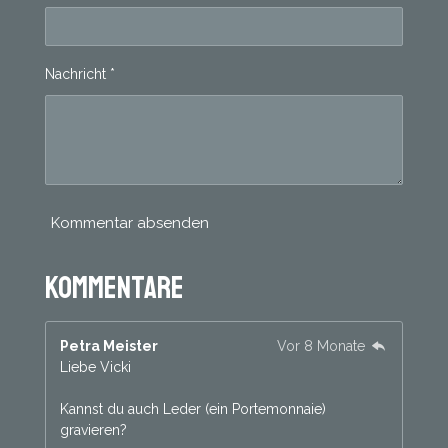
8
n
1
2
Nachricht *
5
S
t
e
r
n
e
Kommentar absenden
Kommentare
Petra Meister
Vor 8 Monate
Liebe Vicki
Kannst du auch Leder (ein Portemonnaie)
gravieren?