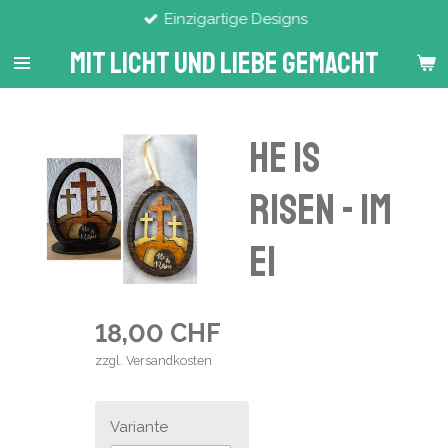
Einzigartige Designs
Zum
Hauptinhalt
Mit Licht Und Liebe Gemacht
springen
He Is
Risen - im
Ei
18,00 CHF
zzgl. Versandkosten
Variante