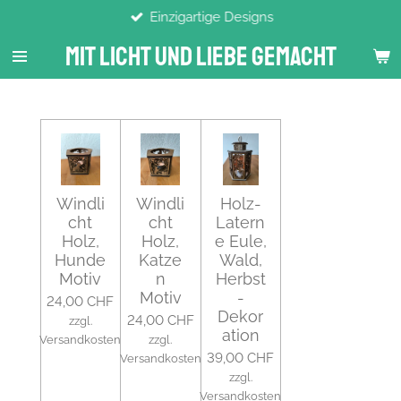
Einzigartige Designs
Zum
Hauptinhalt
Mit Licht Und Liebe Gemacht
springen
Windli
Windli
Holz-
cht
cht
Latern
Holz,
Holz,
e Eule,
Hunde
Katze
Wald,
Motiv
n
Herbst
Motiv
-
24,00 CHF
Dekor
24,00 CHF
zzgl.
ation
Versandkosten
zzgl.
39,00 CHF
Versandkosten
zzgl.
Versandkosten