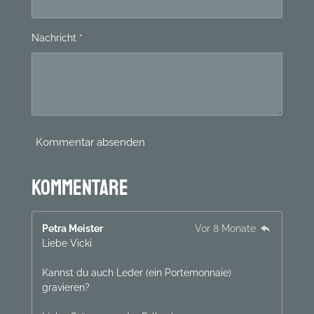
1
2
Nachricht *
5
S
t
e
r
n
e
Kommentar absenden
Kommentare
Petra Meister
Vor 8 Monate
Liebe Vicki
Kannst du auch Leder (ein Portemonnaie)
gravieren?