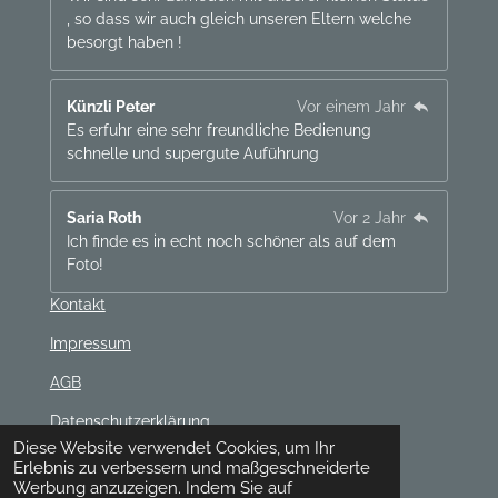
, so dass wir auch gleich unseren Eltern welche
besorgt haben !
Künzli Peter
Vor einem Jahr
Es erfuhr eine sehr freundliche Bedienung
schnelle und supergute Auführung
Saria Roth
Vor 2 Jahr
Ich finde es in echt noch schöner als auf dem
Foto!
Kontakt
Impressum
AGB
Datenschutzerklärung
Diese Website verwendet Cookies, um Ihr
Widerrufsrecht
Erlebnis zu verbessern und maßgeschneiderte
Werbung anzuzeigen. Indem Sie auf