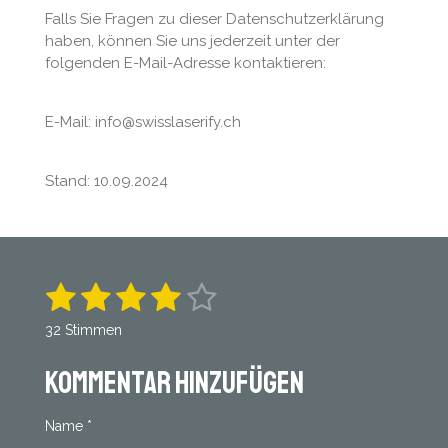
Falls Sie Fragen zu dieser Datenschutzerklärung
haben, können Sie uns jederzeit unter der
folgenden E-Mail-Adresse kontaktieren:
E-Mail: info@swisslaserify.ch
Stand: 10.09.2024
1
2
3
4
5
B
B
e
e
S
S
S
S
S
w
32 Stimmen
w
e
t
t
t
t
t
r
e
t
Kommentar hinzufügen
r
e
e
e
e
e
u
t
n
r
r
r
r
r
u
g
Name *
a
n