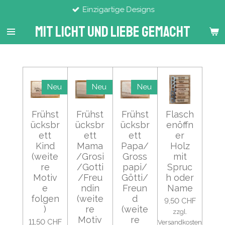
Einzigartige Designs
Zum
Hauptinhalt
Mit Licht Und Liebe Gemacht
springen
Neu
Neu
Neu
Frühst
Frühst
Frühst
Flasch
ücksbr
ücksbr
ücksbr
enöffn
ett
ett
ett
er
Kind
Mama
Papa/
Holz
(weite
/Grosi
Gross
mit
re
/Gotti
papi/
Spruc
Motiv
/Freu
Götti/
h oder
e
ndin
Freun
Name
folgen
(weite
d
9,50 CHF
)
re
(weite
zzgl.
Motiv
re
11,50 CHF
Versandkosten