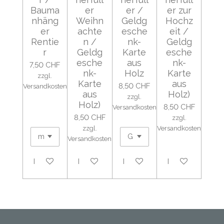
Bauma
er
er /
er zur
nhäng
Weihn
Geldg
Hochz
er
achte
esche
eit /
Rentie
n /
nk-
Geldg
r
Geldg
Karte
esche
esche
aus
nk-
7,50 CHF
nk-
Holz
Karte
zzgl.
Karte
aus
8,50 CHF
Versandkosten
aus
Holz)
zzgl.
Holz)
8,50 CHF
Versandkosten
8,50 CHF
zzgl.
zzgl.
Versandkosten
Versandkosten
In den Warenkorb
In den Warenkorb
In den Warenkorb
In den Warenko