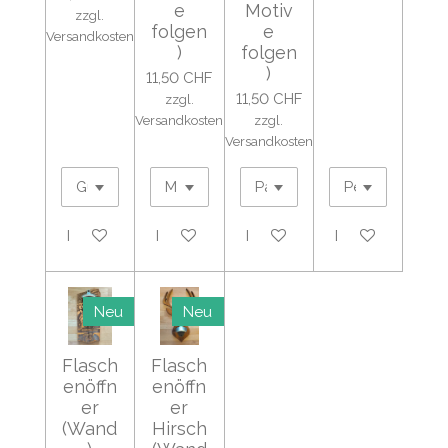
e
Motiv
zzgl.
folgen
e
Versandkosten
)
folgen
)
11,50 CHF
11,50 CHF
zzgl.
Versandkosten
zzgl.
Versandkosten
In den Warenkorb
In den Warenkorb
In den Warenkorb
Details anzeige
Neu
Neu
Flasch
Flasch
enöffn
enöffn
er
er
(Wand
Hirsch