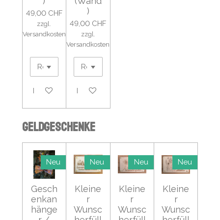
)
(Wand
)
49,00 CHF
49,00 CHF
zzgl.
Versandkosten
zzgl.
Versandkosten
In den Warenkorb
In den Warenkorb
Geldgeschenke
Neu
Neu
Neu
Neu
Gesch
Kleine
Kleine
Kleine
enkan
r
r
r
hänge
Wunsc
Wunsc
Wunsc
r /
herfüll
herfüll
herfüll