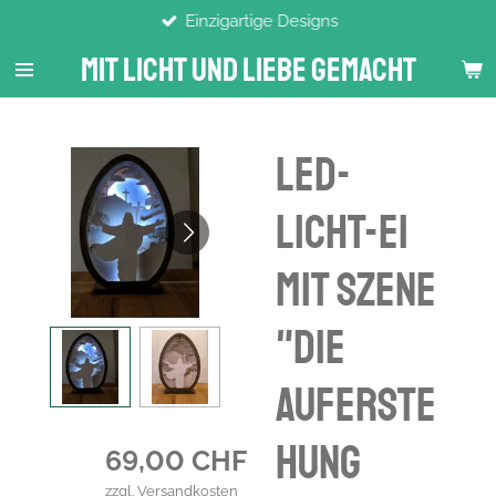
Einzigartige Designs
Zum
Hauptinhalt
Mit Licht Und Liebe Gemacht
springen
LED-
Licht-Ei
mit Szene
"Die
Auferste
hung
69,00 CHF
zzgl. Versandkosten