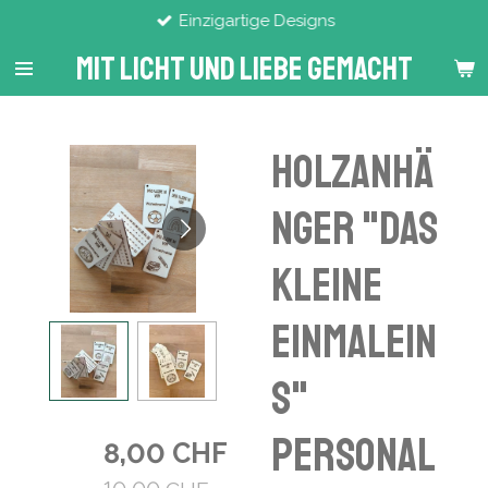
Einzigartige Designs
Zum
Hauptinhalt
Mit Licht Und Liebe Gemacht
springen
Holzanhä
nger "Das
kleine
Einmalein
s"
personal
8,00 CHF