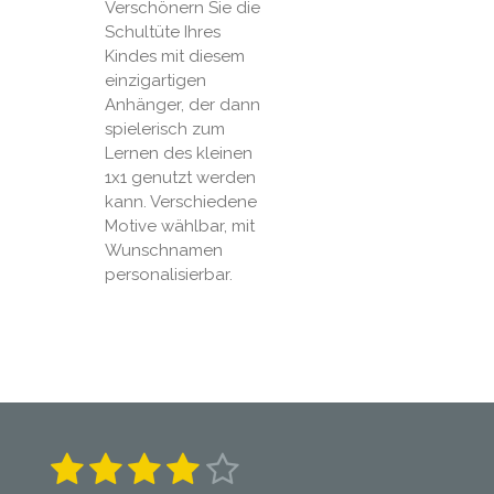
Verschönern Sie die
Schultüte Ihres
Kindes mit diesem
einzigartigen
Anhänger, der dann
spielerisch zum
Lernen des kleinen
1x1 genutzt werden
kann. Verschiedene
Motive wählbar, mit
Wunschnamen
personalisierbar.
1
2
3
4
5
B
B
e
e